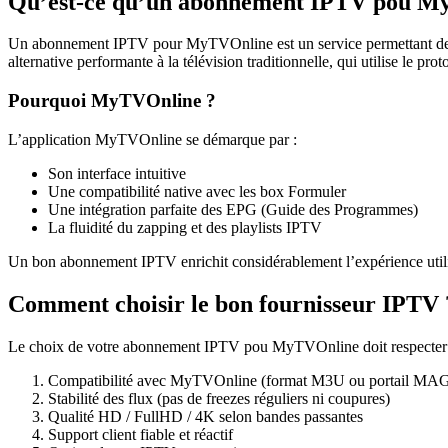
Qu’est-ce qu’un abonnement IPTV pou M
Un abonnement IPTV pour MyTVOnline est un service permettant de rec
alternative performante à la télévision traditionnelle, qui utilise le pro
Pourquoi MyTVOnline ?
L’application MyTVOnline se démarque par :
Son interface intuitive
Une compatibilité native avec les box Formuler
Une intégration parfaite des EPG (Guide des Programmes)
La fluidité du zapping et des playlists IPTV
Un bon abonnement IPTV enrichit considérablement l’expérience uti
Comment choisir le bon fournisseur IPTV 
Le choix de votre abonnement IPTV pou MyTVOnline doit respecter ce
Compatibilité avec MyTVOnline (format M3U ou portail MA
Stabilité des flux (pas de freezes réguliers ni coupures)
Qualité HD / FullHD / 4K selon bandes passantes
Support client fiable et réactif