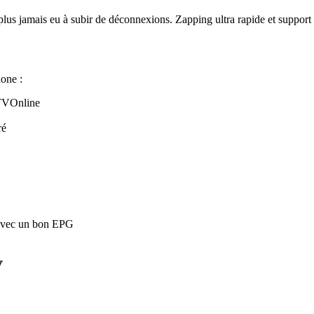
lus jamais eu à subir de déconnexions. Zapping ultra rapide et support c
one :
TVOnline
ré
avec un bon EPG
V