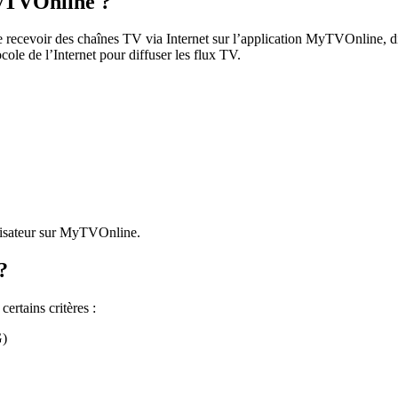
yTVOnline ?
evoir des chaînes TV via Internet sur l’application MyTVOnline, disp
tocole de l’Internet pour diffuser les flux TV.
lisateur sur MyTVOnline.
?
rtains critères :
G)