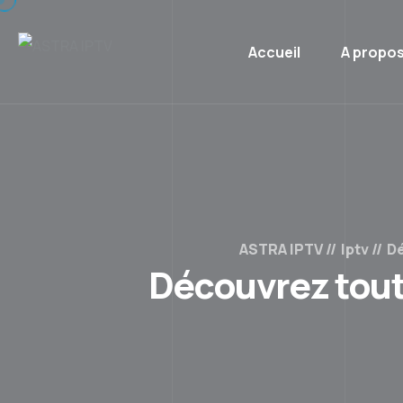
Skip
to
Accueil
A propo
content
ASTRA IPTV
Iptv
Dé
Découvrez toute