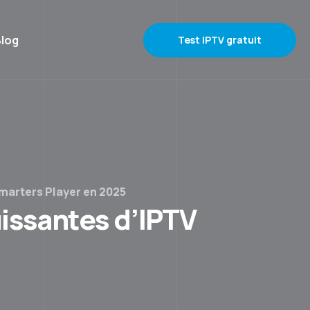
log
Test IPTV gratuit
marters Player en 2025
uissantes d’IPTV