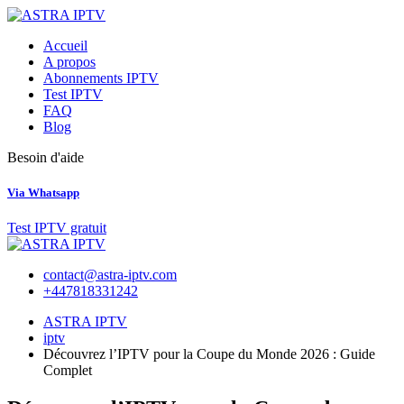
Skip
to
Accueil
content
A propos
Abonnements IPTV
Test IPTV
FAQ
Blog
Besoin d'aide
Via Whatsapp
Test IPTV gratuit
contact@astra-iptv.com
+447818331242
ASTRA IPTV
iptv
Découvrez l’IPTV pour la Coupe du Monde 2026 : Guide
Complet