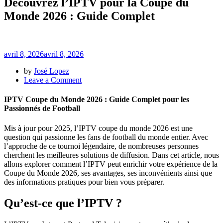
Découvrez l’IPTV pour la Coupe du
Monde 2026 : Guide Complet
avril 8, 2026
avril 8, 2026
by
José Lopez
on
Leave a Comment
Découvrez
l’IPTV
IPTV Coupe du Monde 2026 : Guide Complet pour les
pour
Passionnés de Football
la
Coupe
Mis à jour pour 2025, l’IPTV coupe du monde 2026 est une
du
question qui passionne les fans de football du monde entier. Avec
Monde
l’approche de ce tournoi légendaire, de nombreuses personnes
2026
cherchent les meilleures solutions de diffusion. Dans cet article, nous
:
allons explorer comment l’IPTV peut enrichir votre expérience de la
Guide
Coupe du Monde 2026, ses avantages, ses inconvénients ainsi que
Complet
des informations pratiques pour bien vous préparer.
Qu’est-ce que l’IPTV ?