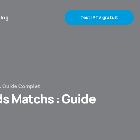
log
Test IPTV gratuit
: Guide Complet
s Matchs : Guide