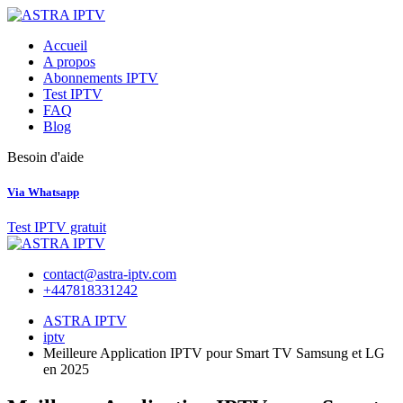
Skip
to
Accueil
content
A propos
Abonnements IPTV
Test IPTV
FAQ
Blog
Besoin d'aide
Via Whatsapp
Test IPTV gratuit
contact@astra-iptv.com
+447818331242
ASTRA IPTV
iptv
Meilleure Application IPTV pour Smart TV Samsung et LG
en 2025