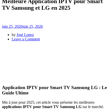
Meilleure Application IPTV pour Smart
TV Samsung et LG en 2025
juin 25, 2026
juin 25, 2026
by
José Lopez
on
Leave a Comment
Meilleure
Application
IPTV
pour
Smart
TV
Samsung
et
LG
en
Application IPTV pour Smart TV Samsung LG : Le
2025
Guide Ultime
Mis à jour pour 2025, cet article vous présente les meilleures
applications IPTV pour Smart TV Samsung LG
sur le marché.