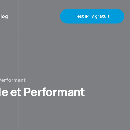
log
Test IPTV gratuit
 Performant
ble et Performant