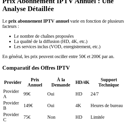
Prix Abonnement IPTV Annuel : Une
Analyse Détaillée
Le
prix abonnement IPTV annuel
varie en fonction de plusieurs
facteurs :
Le nombre de chaînes proposées
La qualité de la diffusion (HD, 4K, etc.)
Les services inclus (VOD, enregistrement, etc.)
En général, les prix peuvent osciller entre 50€ et 200€ par an.
Comparatif des Offres IPTV
Prix
À la
Support
Provider
HD/4K
Annuel
Demande
Technique
Provider
99€
Oui
HD
24/7
A
Provider
149€
Oui
4K
Heures de bureau
B
Provider
75€
Non
HD
Limitée
C