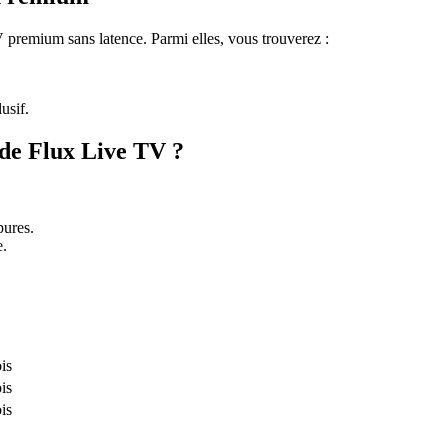
 premium sans latence. Parmi elles, vous trouverez :
usif.
de Flux Live TV ?
pures.
e.
is
is
is