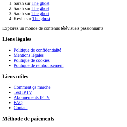
Sarah
sur
The ghost
Sarah
sur
The ghost
Sarah
sur
The ghost
Kevin
sur
The ghost
Explorez un monde de contenus télévisuels passionnants
Liens légales
Politique de confidentialité
Mentions légales
Politique de cookies
Politique de remboursement
Liens utiles
Comment ça marche
Test IPTV
Abonnements IPTV
FAQ
Contact
Méthode de paiements