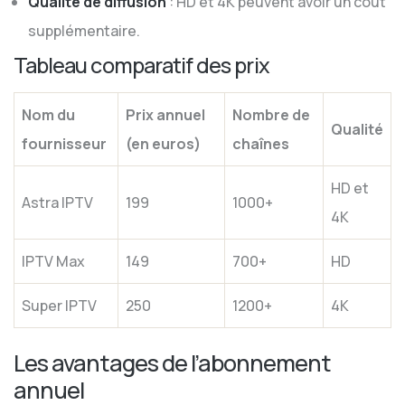
Qualité de diffusion
: HD et 4K peuvent avoir un coût
supplémentaire.
Tableau comparatif des prix
Nom du
Prix annuel
Nombre de
Qualité
fournisseur
(en euros)
chaînes
HD et
Astra IPTV
199
1000+
4K
IPTV Max
149
700+
HD
Super IPTV
250
1200+
4K
Les avantages de l’abonnement
annuel